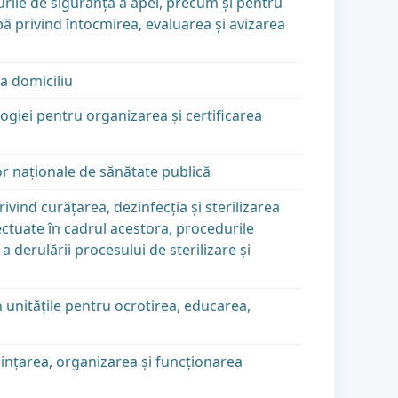
ile de siguranţă a apei, precum şi pentru
apă privind întocmirea, evaluarea şi avizarea
a domiciliu
giei pentru organizarea şi certificarea
r naţionale de sănătate publică
vind curăţarea, dezinfecţia şi sterilizarea
fectuate în cadrul acestora, procedurile
 derulării procesului de sterilizare şi
 unităţile pentru ocrotirea, educarea,
iinţarea, organizarea şi funcţionarea