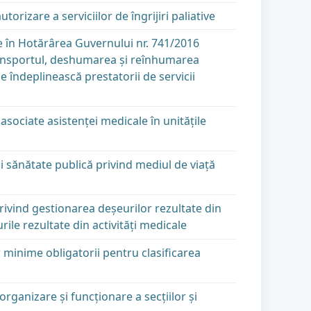
izare a serviciilor de îngrijiri paliative
e în Hotărârea Guvernului nr. 741/2016
transportul, deshumarea şi reînhumarea
e îndeplinească prestatorii de servicii
sociate asistenţei medicale în unităţile
i sănătate publică privind mediul de viaţă
ivind gestionarea deşeurilor rezultate din
ile rezultate din activităţi medicale
r minime obligatorii pentru clasificarea
rganizare şi funcţionare a secţiilor şi