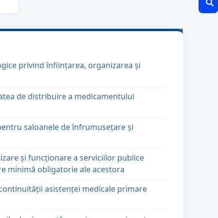
ce privind înfiinţarea, organizarea şi
tatea de distribuire a medicamentului
pentru saloanele de înfrumuseţare şi
zare şi funcţionare a serviciilor publice
re minimă obligatorie ale acestora
ntinuităţii asistenţei medicale primare