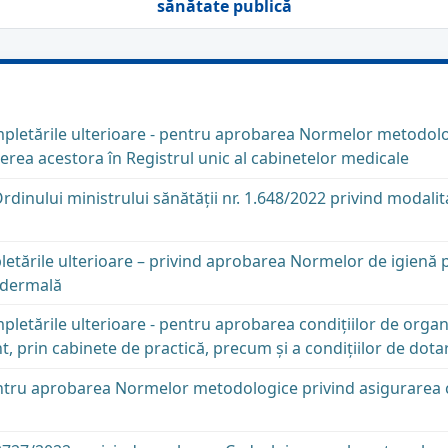
sănătate publică
pletările ulterioare - pentru aprobarea Normelor metodologi
erea acestora în Registrul unic al cabinetelor medicale
inului ministrului sănătăţii nr. 1.648/2022 privind modali
letările ulterioare – privind aprobarea Normelor de igienă 
e dermală
letările ulterioare - pentru aprobarea condiţiilor de organi
 prin cabinete de practică, precum şi a condiţiilor de dota
tru aprobarea Normelor metodologice privind asigurarea co