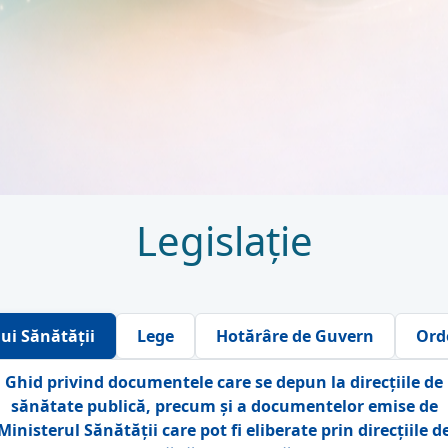
Legislație
lui Sănătăţii
Lege
Hotărâre de Guvern
Ord
Ghid privind documentele care se depun la direcțiile de
sănătate publică, precum și a documentelor emise de
Ministerul Sănătății care pot fi eliberate prin direcțiile de