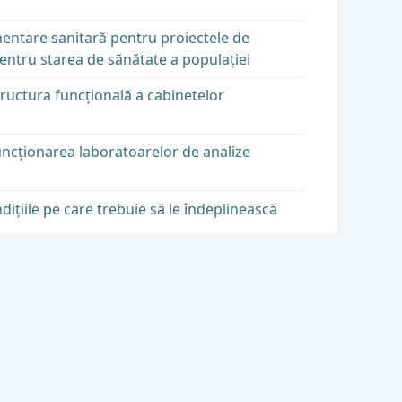
mentare sanitară pentru proiectele de
pentru starea de sănătate a populaţiei
ructura funcţională a cabinetelor
uncţionarea laboratoarelor de analize
iţiile pe care trebuie să le îndeplinească
u tratament în străinătate
rivind producţia, prelucrarea,