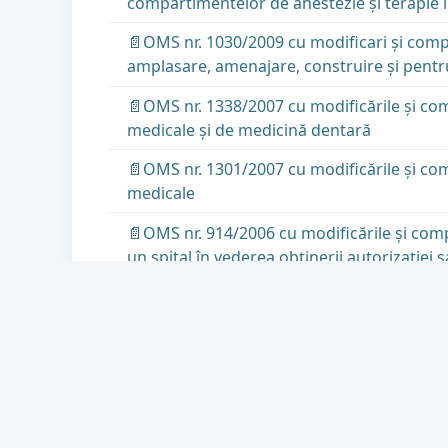
compartimentelor de anestezie şi terapie in
📄OMS nr. 1030/2009 cu modificari și compl
amplasare, amenajare, construire şi pentru
📄OMS nr. 1338/2007 cu modificările și com
medicale şi de medicină dentară
📄OMS nr. 1301/2007 cu modificările şi co
medicale
📄OMS nr. 914/2006 cu modificările și comp
un spital în vederea obţinerii autorizaţiei 
📄OMS nr. 50 - din 23 ianuarie 2004 privin
📄OMS nr. 976/1998 cu modificările și comp
depozitarea, păstrarea, transportul şi des