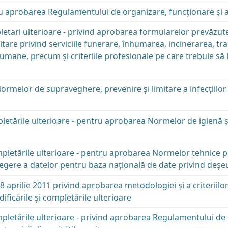
aprobarea Regulamentului de organizare, funcționare și autor
letari ulterioare - privind aprobarea formularelor prevăzut
tare privind serviciile funerare, înhumarea, incinerarea, 
umane, precum şi criteriile profesionale pe care trebuie să l
melor de supraveghere, prevenire şi limitare a infecţiilor a
letările ulterioare - pentru aprobarea Normelor de igienă ş
pletările ulterioare - pentru aprobarea Normelor tehnice pr
legere a datelor pentru baza naţională de date privind deşeur
 aprilie 2011 privind aprobarea metodologiei şi a criteriilo
ificările și completările ulterioare
pletările ulterioare - privind aprobarea Regulamentului de o