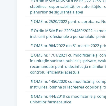
📄Ordin MS/MMAP/MDLPA nr. 2721/2551/2727
stabilirea responsabilităţilor autorităţilor
planurilor de siguranţă a apei
📄OMS nr. 2520/2022 pentru aprobarea Normel
📄Ordin MS/ME nr. 2209/4469/2022 cu modif
instruirii profesionale a personalului priv
📄OMS nr. 964/2022 din 31 martie 2022 pri
📄OMS nr. 1761/2021 cu modificările și com
în unităţile sanitare publice şi private, ev
recomandate pentru dezinfecţia mâinilor în 
controlul eficienţei acestuia
📄OMS nr. 1456/2020 cu modificări şi compl
instruirea, odihna şi recreerea copiilor şi t
📄OMS nr. 444/2019 cu modificările și comp
unităţilor farmaceutice