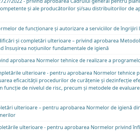
/2022 - privind aprobarea Cadrului general pentru planur
 competente şi ale producătorilor şi/sau distribuitorilor de 
or de funcţionare şi autorizare a serviciilor de îngrijiri l
icări şi completări ulterioare – privind aprobarea Metodolo
ind însuşirea noţiunilor fundamentale de igienă
vind aprobarea Normelor tehnice de realizare a programelo
pletările ulterioare - pentru aprobarea Normelor tehnice pri
aluarea eficacităţii procedurilor de curăţenie şi dezinfecţie e
funcţie de nivelul de risc, precum şi metodele de evaluare a
etări ulterioare – pentru aprobarea Normelor de igienă din
inerilor
letările ulterioare - pentru aprobarea Normelor privind înf