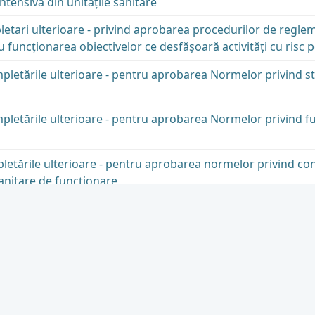
tensivă din unităţile sanitare
etari ulterioare - privind aprobarea procedurilor de regle
 funcţionarea obiectivelor ce desfăşoară activităţi cu risc 
pletările ulterioare - pentru aprobarea Normelor privind st
mpletările ulterioare - pentru aprobarea Normelor privind f
letările ulterioare - pentru aprobarea normelor privind cond
sanitare de funcţionare
d metodologia de trimitere a unor categorii de bolnavi pentr
letările ulterioare - pentru aprobarea Normelor de igienă p
facerea alimentelor