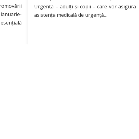
omovării
Urgenţă – adulţi și copii – care vor asigura
ianuarie-
asistenţa medicală de urgenţă…
esențială
Citește mai mult
PROGRAM DE AUDIENȚE
Miercuri: 13:00 – 15:00
Înscrieri prealabile pe adresa de e-mail:
dspb@dspb.ro