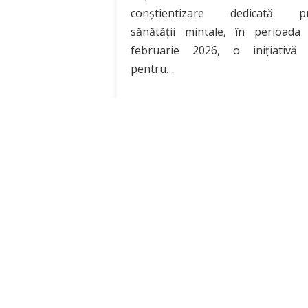
conștientizare dedicată pr
sănătăţii mintale, în perioada 
februarie 2026, o inițiativă 
pentru…
Citește mai mult
CONTACT
Strada Avrig nr.72-74, Sector 2, Bucuresti
Secretariat
Tel:
021.316.21.80