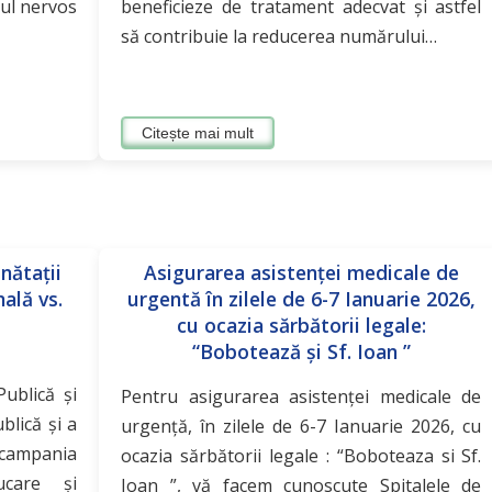
emul nervos
beneficieze de tratament adecvat și astfel
să contribuie la reducerea numărului…
Citește mai mult
nătații
Asigurarea asistenţei medicale de
ală vs.
urgentă în zilele de 6-7 Ianuarie 2026,
cu ocazia sărbătorii legale:
“Bobotează și Sf. Ioan ”
Publică și
Pentru asigurarea asistenţei medicale de
blică și a
urgenţă, în zilele de 6-7 Ianuarie 2026, cu
 campania
ocazia sărbătorii legale : “Boboteaza si Sf.
ucare și
Ioan ”, vă facem cunoscute Spitalele de