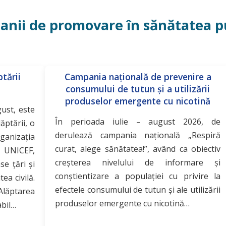
nii de promovare în sănătatea p
tării
Campania națională de prevenire a
consumului de tutun și a utilizării
produselor emergente cu nicotină
gust, este
În perioada iulie – august 2026, de
ptării, o
derulează campania națională „Respiră
rganizația
curat, alege sănătatea!”, având ca obiectiv
 UNICEF,
creșterea nivelului de informare și
se țări și
conștientizare a populației cu privire la
ea civilă.
efectele consumului de tutun și ale utilizării
Alăptarea
produselor emergente cu nicotină…
abil…