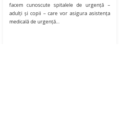
facem cunoscute spitalele de urgenţă –
adulţi și copii – care vor asigura asistenţa
medicală de urgenţă…
Citește mai mult
LINK-URI UTILE
Portal interactiv
Ministerul Sănătății