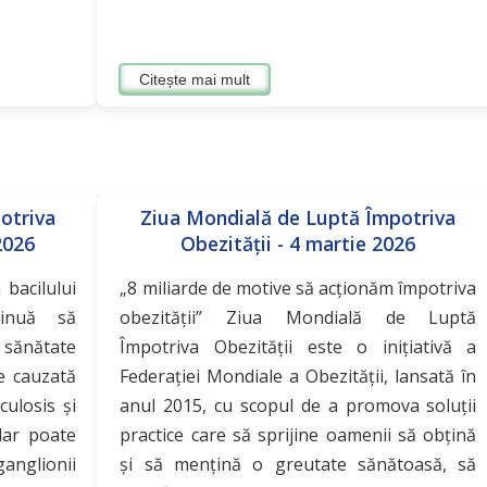
Citește mai mult
otriva
Ziua Mondială de Luptă Împotriva
2026
Obezității - 4 martie 2026
 bacilului
„8 miliarde de motive să acționăm împotriva
tinuă să
obezității” Ziua Mondială de Luptă
 sănătate
Împotriva Obezității este o inițiativă a
te cauzată
Federației Mondiale a Obezității, lansată în
ulosis și
anul 2015, cu scopul de a promova soluții
 dar poate
practice care să sprijine oamenii să obțină
anglionii
și să mențină o greutate sănătoasă, să