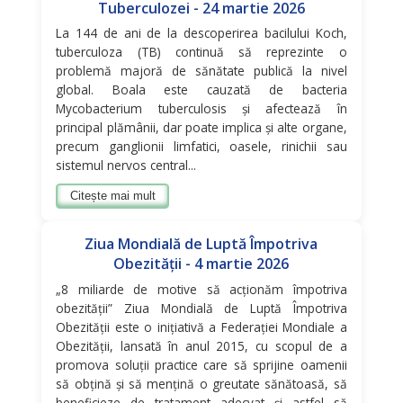
Tuberculozei - 24 martie 2026
La 144 de ani de la descoperirea bacilului Koch,
tuberculoza (TB) continuă să reprezinte o
problemă majoră de sănătate publică la nivel
global. Boala este cauzată de bacteria
Mycobacterium tuberculosis și afectează în
principal plămânii, dar poate implica și alte organe,
precum ganglionii limfatici, oasele, rinichii sau
sistemul nervos central...
Citește mai mult
Ziua Mondială de Luptă Împotriva
Obezității - 4 martie 2026
„8 miliarde de motive să acționăm împotriva
obezității” Ziua Mondială de Luptă Împotriva
Obezității este o inițiativă a Federației Mondiale a
Obezității, lansată în anul 2015, cu scopul de a
promova soluții practice care să sprijine oamenii
să obțină și să mențină o greutate sănătoasă, să
beneficieze de tratament adecvat și astfel să