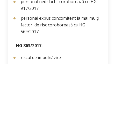
personal nedidactic coroborează cu HG
917/2017
personal expus concomitent la mai mulți
factori de risc coroborează cu HG
569/2017
- HG 863/2017:
riscul de îmbolnăvire
riscul de accidentare
riscul de suprasolicitare psihică
C.
Interpretare-rapoarte medicale
privind
influențarea stării de sănătate ocupațională
pe baza valorilor din buletine de încercare,