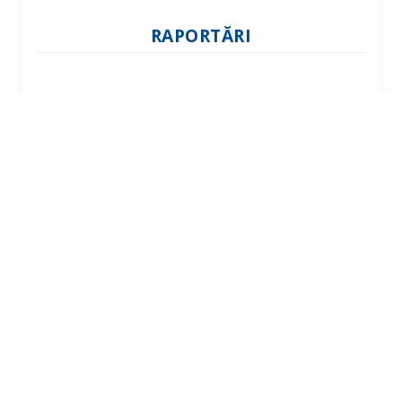
RAPORTĂRI
Centralizator anual achiziții
publice
Programul anual de achiziții
publice