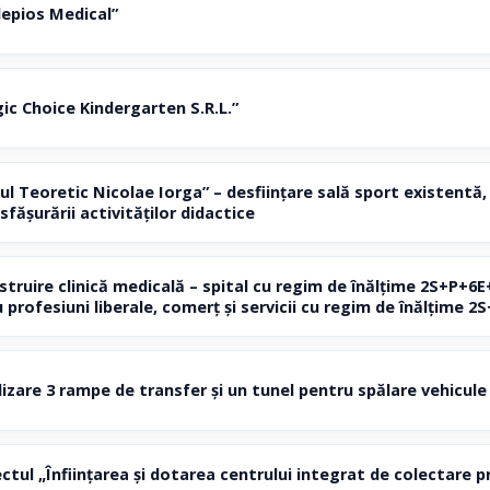
epios Medical”
c Choice Kindergarten S.R.L.”
l Teoretic Nicolae Iorga” – desființare sală sport existentă,
sfășurării activităților didactice
ruire clinică medicală – spital cu regim de înălțime 2S+P+6E+
u profesiuni liberale, comerț și servicii cu regim de înălțime 
are 3 rampe de transfer și un tunel pentru spălare vehicule ș
tul „Înființarea și dotarea centrului integrat de colectare p