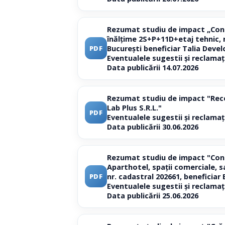
Rezumat studiu de impact „Constr
înălțime 2S+P+11D+etaj tehnic, ra
București beneficiar Talia Deve
PDF
Eventualele sugestii și reclamaț
Data publicării 14.07.2026
Rezumat studiu de impact "Recom
Lab Plus S.R.L."
PDF
Eventualele sugestii și reclamaț
Data publicării 30.06.2026
Rezumat studiu de impact "Conti
Aparthotel, spații comerciale, sa
nr. cadastral 202661, beneficiar
PDF
Eventualele sugestii și reclamaț
Data publicării 25.06.2026