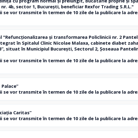
niță cu program normal și prelungit, bucătărie proprie și s
r. 4b, sector 1, București, beneficiar Rexfor Trading S.R.L."
ii se vor transmite în termen de 10 zile de la publicare la ad
"Refuncționalizarea și transformarea Policlinicii nr. 2 Pantel
grat în Spitalul Clinic Nicolae Malaxa, cabinete diabet zahar
”, situat în Municipiul București, Sectorul 2, Șoseaua Panteli
ii se vor transmite în termen de 10 zile de la publicare la ad
 Palace”
ii se vor transmite în termen de 10 zile de la publicare la ad
iația Caritas”
ii se vor transmite în termen de 10 zile de la publicare la ad