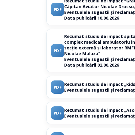
Rezumat studiu de impact "Grădi
Căpitan Aviator Nicolae Drossu, n
PDF
Eventualele sugestii și reclamaț
Data publicării 10.06.2026
Rezumat studiu de impact spital 
complex medical ambulatoriu inte
secție externă și laborator RMFB
PDF
Nicolae Malaxa"
Eventualele sugestii și reclamaț
Data publicării 02.06.2026
Rezumat studiu de impact „Kids
PDF
Eventualele sugestii și reclamaț
Rezumat studiu de impact „Asoc
PDF
Eventualele sugestii și reclamaț