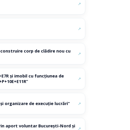
↗
↗
 construire corp de clădire nou cu
↗
E7R și imobil cu funcțiunea de
↗
2S+P+10E+E11R”
i organizare de execuție lucrări”
↗
rin aport voluntar București-Nord și
↗