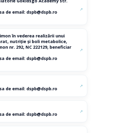
pălătorie Gokidsgo Academy str.
↗
resa de email: dspb@dspb.ro
imon în vederea realizării unui
at, nutriție și boli metabolice,
mon nr. 292, NC 222129, beneficiar
↗
resa de email: dspb@dspb.ro
↗
resa de email: dspb@dspb.ro
↗
resa de email: dspb@dspb.ro