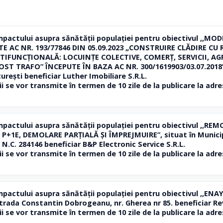
mpactului asupra sănătății populației pentru obiectivul ,,M
TE AC NR. 193/77846 DIN 05.09.2023 „CONSTRUIRE CLĂDIRE CU
IFUNCȚIONALĂ: LOCUINȚE COLECTIVE, COMERȚ, SERVICII, AGR
T TRAFO” ÎNCEPUTE ÎN BAZA AC NR. 300/1619903/03.07.2018”, 
curești beneficiar Luther Imobiliare S.R.L.
ii se vor transmite în termen de 10 zile de la publicare la ad
mpactului asupra sănătății populației pentru obiectivul ,,
+1E, DEMOLARE PARȚIALĂ ȘI ÎMPREJMUIRE”, situat în Municipiu
, N.C. 284146 beneficiar B&P Electronic Service S.R.L.
ii se vor transmite în termen de 10 zile de la publicare la ad
pactului asupra sănătății populației pentru obiectivul ,,ENA
Strada Constantin Dobrogeanu, nr. Gherea nr 85. beneficiar Re
ii se vor transmite în termen de 10 zile de la publicare la ad