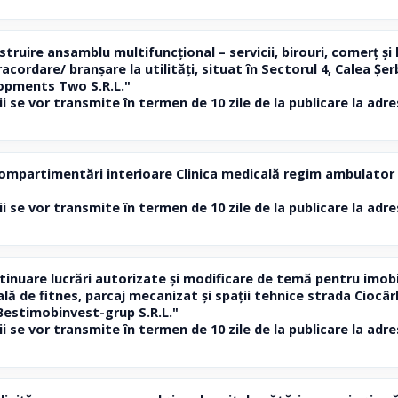
uire ansamblu multifuncțional – servicii, birouri, comerț și 
cordare/ branșare la utilități, situat în Sectorul 4, Calea Șer
lopments Two S.R.L."
ii se vor transmite în termen de 10 zile de la publicare la ad
partimentări interioare Clinica medicală regim ambulator și 
ii se vor transmite în termen de 10 zile de la publicare la ad
nuare lucrări autorizate și modificare de temă pentru imobil 
lă de fitnes, parcaj mecanizat și spații tehnice strada Ciocârli
 Bestimobinvest-grup S.R.L."
ii se vor transmite în termen de 10 zile de la publicare la ad