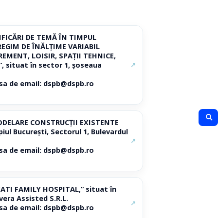
ODIFICĂRI DE TEMĂ ÎN TIMPUL
 REGIM DE ÎNĂLȚIME VARIABIL
EMENT, LOISIR, SPAȚII TEHNICE,
situat în sector 1, șoseaua
↗
resa de email: dspb@dspb.ro
REMODELARE CONSTRUCȚII EXISTENTE
l București, Sectorul 1, Bulevardul
↗
resa de email: dspb@dspb.ro
YATI FAMILY HOSPITAL,” situat în
vera Assisted S.R.L.
↗
resa de email: dspb@dspb.ro