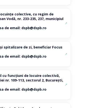
locuințe colective, cu regim de
ban Vodă, nr. 233-235, 237, municipiul
↗
resa de email: dspb@dspb.ro
spitalizare de zi, beneficiar Focus
↗
resa de email: dspb@dspb.ro
cu funcțiuni de locuire colectivă,
ei nr. 109-113, sectorul 2, București,
↗
resa de email: dspb@dspb.ro