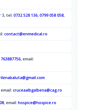
 3, tel:
0732 528 136
,
0799 058 058
,
il:
contact@enmedical.ro
:
763887756
, email:
ilenabaluta@gmail.com
, email:
cruceaalbgalbena@cag.ro
08
, email:
hospice@hospice.ro