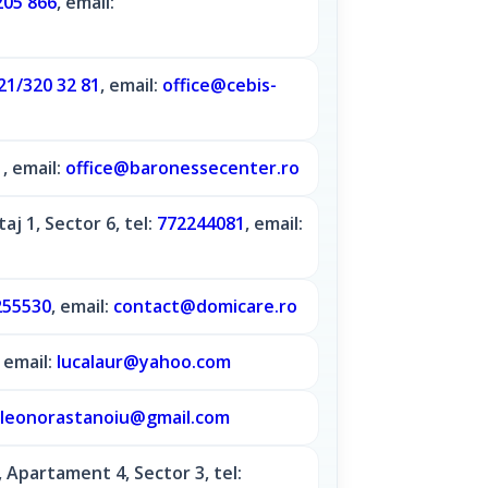
205 866
, email:
21/320 32 81
, email:
office@cebis-
1
, email:
office@baronessecenter.ro
aj 1, Sector 6, tel:
772244081
, email:
255530
, email:
contact@domicare.ro
, email:
lucalaur@yahoo.com
leonorastanoiu@gmail.com
2, Apartament 4, Sector 3, tel: