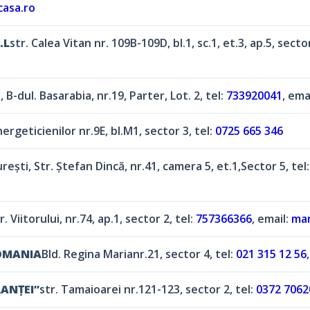
asa.ro
.L
str. Calea Vitan nr. 109B-109D, bl.1, sc.1, et.3, ap.5, sector
 B-dul. Basarabia, nr.19, Parter, Lot. 2, tel:
733920041
, ema
nergeticienilor nr.9E, bl.M1, sector 3, tel:
0725 665 346
reşti, Str. Ștefan Dincă, nr.41, camera 5, et.1,Sector 5, tel
. Viitorului, nr.74, ap.1, sector 2, tel:
757366366
, email:
mar
ROMANIA
Bld. Regina Marianr.21, sector 4, tel:
021 315 12 56
ANȚEI”
str. Tamaioarei nr.121-123, sector 2, tel:
0372 7062