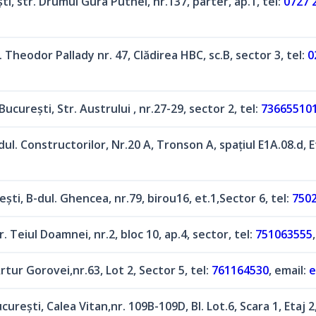
ti, str. Drumul Gura Putnei, nr.137, parter, ap.1, tel:
0727 
. Theodor Pallady nr. 47, Clădirea HBC, sc.B, sector 3, tel:
0
Bucureşti, Str. Austrului , nr.27-29, sector 2, tel:
73665510
dul. Constructorilor, Nr.20 A, Tronson A, spațiul E1A.08.d, Et
şti, B-dul. Ghencea, nr.79, birou16, et.1,Sector 6, tel:
750
r. Teiul Doamnei, nr.2, bloc 10, ap.4, sector, tel:
751063555
rtur Gorovei,nr.63, Lot 2, Sector 5, tel:
761164530
, email:
e
cureşti, Calea Vitan,nr. 109B-109D, Bl. Lot.6, Scara 1, Etaj 