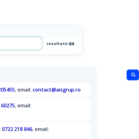
84
rezultate:
205455
, email:
contact@aisgrup.ro
160275
, email:
:
0722 218 846
, email: