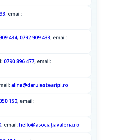
433
, email:
909 434
,
0792 909 433
, email:
l:
0790 896 477
, email:
email:
alina@daruiestearipi.ro
050 150
, email:
0
, email:
hello@asociațiavaleria.ro