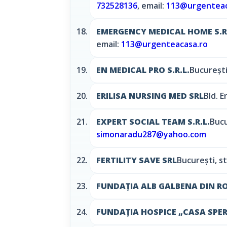
732528136
, email:
113@urgenteac
EMERGENCY MEDICAL HOME S.R
email:
113@urgenteacasa.ro
EN MEDICAL PRO S.R.L.
Bucureşti,
ERILISA NURSING MED SRL
Bld. E
EXPERT SOCIAL TEAM S.R.L.
Bucu
simonaradu287@yahoo.com
FERTILITY SAVE SRL
Bucureşti, str
FUNDAȚIA ALB GALBENA DIN 
FUNDAȚIA HOSPICE „CASA SPER