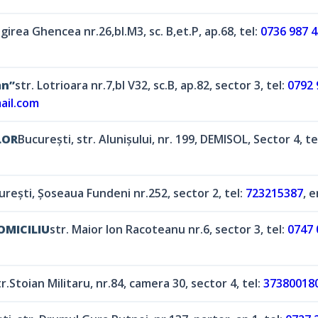
girea Ghencea nr.26,bl.M3, sc. B,et.P, ap.68, tel:
0736 987 
an”
str. Lotrioara nr.7,bl V32, sc.B, ap.82, sector 3, tel:
0792 
ail.com
LOR
Bucureşti, str. Alunișului, nr. 199, DEMISOL, Sector 4, te
ureşti, Șoseaua Fundeni nr.252, sector 2, tel:
723215387
, 
DOMICILIU
str. Maior Ion Racoteanu nr.6, sector 3, tel:
0747 
r.Stoian Militaru, nr.84, camera 30, sector 4, tel:
37380018