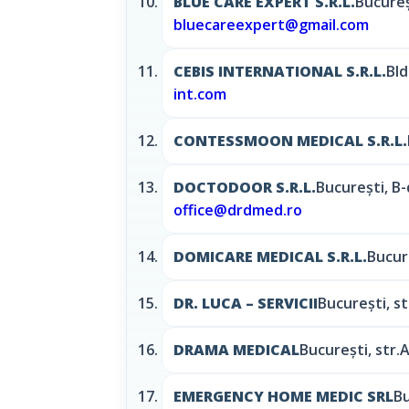
BLUE CARE EXPERT S.R.L.
Bucureş
bluecareexpert@gmail.com
CEBIS INTERNATIONAL S.R.L.
Bld
int.com
CONTESSMOON MEDICAL S.R.L.
DOCTODOOR S.R.L.
Bucureşti, B-
office@drdmed.ro
DOMICARE MEDICAL S.R.L.
Bucure
DR. LUCA – SERVICII
Bucureşti, st
DRAMA MEDICAL
Bucureşti, str.A
EMERGENCY HOME MEDIC SRL
Bu