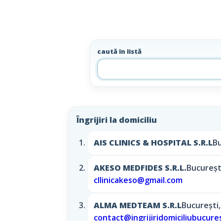
caută în listă
Îngrijiri la domiciliu
AIS CLINICS & HOSPITAL S.R.L
Bu
AKESO MEDFIDES S.R.L.
Bucureşti
cllinicakeso@gmail.com
ALMA MEDTEAM S.R.L
Bucureşti,
contact@ingrijiridomiciliubucures