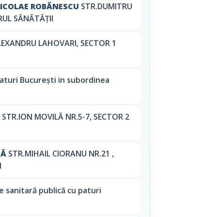
NICOLAE ROBĂNESCU
STR.DUMITRU
ERUL SĂNĂTĂȚII
LEXANDRU LAHOVARI, SECTOR 1
aturi București in subordinea
STR.ION MOVILĂ NR.5-7, SECTOR 2
TĂ
STR.MIHAIL CIORANU NR.21 ,
I
 sanitară publică cu paturi