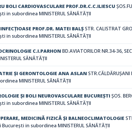
U BOLI CARDIOVASCULARE PROF.DR.C.C.ILIESCU
ȘOS.FU
ești in subordinea MINISTERUL SĂNĂTĂȚII
INFECȚIOASE PROF.DR. MATEI BALȘ
STR. CALISTRAT GROZ
ești in subordinea MINISTERUL SĂNĂTĂȚII
OCRINOLOGIE C.I.PARHON
BD.AVIATORILOR NR.34-36, SECT
MINISTERUL SĂNĂTĂȚII
ATRIE ȘI GERONTOLOGIE ANA ASLAN
STR.CĂLDĂRUȘANI NR
ubordinea MINISTERUL SĂNĂTĂȚII
ROLOGIE ȘI BOLI NEUROVASCULARE BUCUREȘTI
ȘOS. BERC
ești in subordinea MINISTERUL SĂNĂTĂȚII
PERARE, MEDICINĂ FIZICĂ ȘI BALNEOCLIMATOLOGIE
ST
ri București in subordinea MINISTERUL SĂNĂTĂȚII