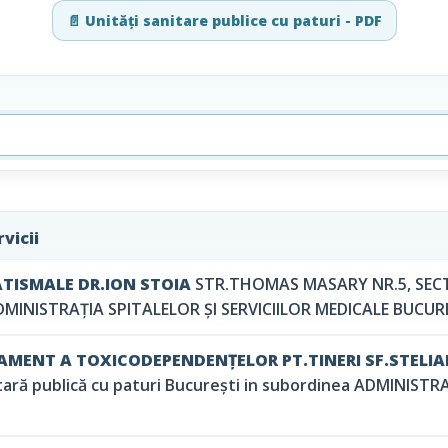
📄 Unități sanitare publice cu paturi - PDF
vicii
ATISMALE DR.ION STOIA
STR.THOMAS MASARY NR.5, SECTOR
ADMINISTRAȚIA SPITALELOR ȘI SERVICIILOR MEDICALE BUCUR
AMENT A TOXICODEPENDENȚELOR PT.TINERI SF.STELI
tară publică cu paturi București in subordinea ADMINISTR